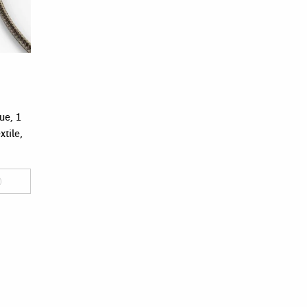
ue, 1
xtile,
)