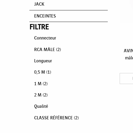
JACK
ENCEINTES
FILTRE
Connecteur
RCA MÂLE
(2)
AVIN
mâle
Longueur
0,5 M
(1)
1 M
(2)
2 M
(2)
Qualité
CLASSE RÉFÉRENCE
(2)