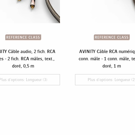
ITY Câble audio, 2 fich. RCA
AVINITY Câble RCA numériq
s - 2 fich. RCA mâles, text.,
conn. mâle - 1 conn. mâle, te
doré, 0,5 m
doré, 1 m
Plus d'options: Longueur (3)
Plus d'options: Longueur (2