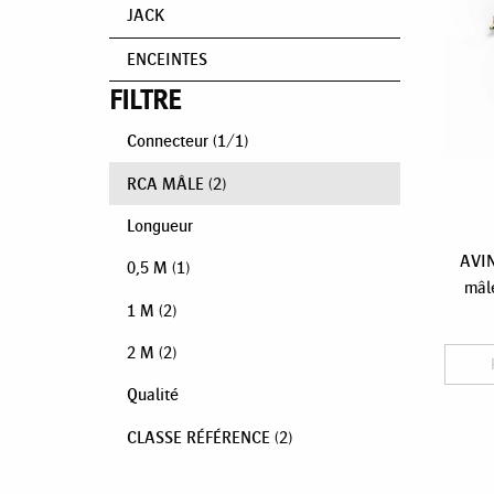
JACK
ENCEINTES
FILTRE
Connecteur
(
1
/
1
)
RCA MÂLE
(2)
Longueur
AVIN
0,5 M
(1)
mâle
1 M
(2)
2 M
(2)
Qualité
CLASSE RÉFÉRENCE
(2)