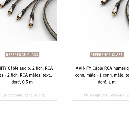
ITY Câble audio, 2 fich. RCA
AVINITY Câble RCA numériq
s - 2 fich. RCA mâles, text.,
conn. mâle - 1 conn. mâle, te
doré, 0,5 m
doré, 1 m
Plus d'options: Longueur (3)
Plus d'options: Longueur (2