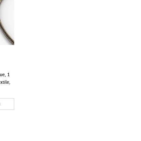
ue, 1
xtile,
)