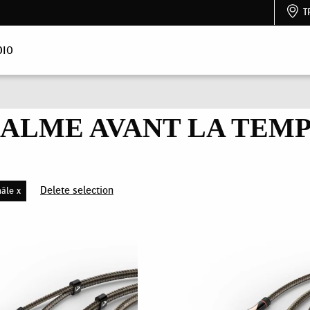
T
DIO
CALME AVANT LA TEMP
Delete selection
âle x