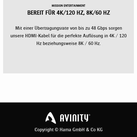
ZUBEHÖR FÜR HIFI-KOMPONENTEN
MISSION ENTERTAINMENT
BEREIT FÜR 4K/120 HZ, 8K/60 HZ
XLR bietet dank seines symmetrischen Aufbaus im Vergleich zu
Cinch- und Klinkensteckern eine störungssichere Signalübertragung,
Mit einer Übertragungsrate von bis zu 48 Gbps sorgen
die sich positiv auf die Klangqualität auswirkt.
unsere HDMI-Kabel für die perfekte Auflösung in 4K / 120
Hz beziehungsweise 8K / 60 Hz.
Mehr erfahren
ZUBEHÖR FÜR KONSOLEN- UND PC-
GAMING
Wer in den vollen Spielgenuss in 8K / 60 Hz oder 4K / 120 Hz
kommen möchte, benötigt das richtige Equipment. Mit unseren
offiziell zertifizierten Ultra High Speed HDMI-Kabeln ist bestes
Copyright © Hama GmbH & Co KG
Gaming-Erlebnis ohne Lags, Tearing und Shuttering garantiert.