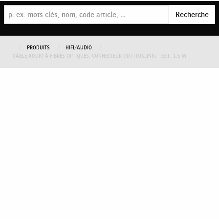
Recherche
PRODUITS
HIFI/AUDIO
CÂBLE AUDIO À FIBRES OPTIQUES, CONNECTEUR ODT (TOSLINK), TEXT., 1,5 M