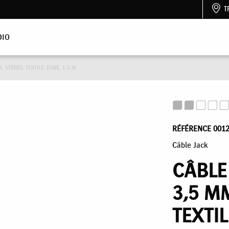
T
DIO
 STÉRÉO, TEXTILE, DORÉ, 1,5 M
RÉFÉRENCE 001
Câble Jack
CÂBLE
3,5 M
TEXTIL