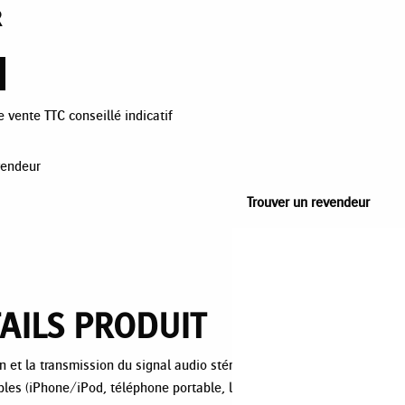
R
e vente TTC conseillé indicatif
vendeur
Trouver un revendeur
AILS PRODUIT
n et la transmission du signal audio stéréo
bles (iPhone/iPod, téléphone portable, lecteur MP3,