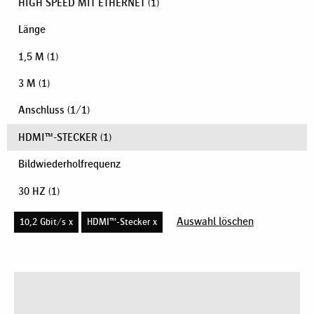
HIGH SPEED MIT ETHERNET
(1)
Länge
1,5 M
(1)
3 M
(1)
Anschluss
(
1
/
1
)
HDMI™-STECKER
(1)
Bildwiederholfrequenz
30 HZ
(1)
Auswahl löschen
10,2 Gbit/s x
HDMI™-Stecker x