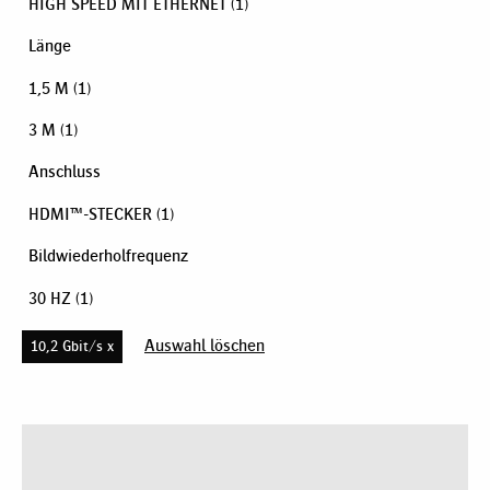
HIGH SPEED MIT ETHERNET
(1)
Länge
1,5 M
(1)
3 M
(1)
Anschluss
HDMI™-STECKER
(1)
Bildwiederholfrequenz
30 HZ
(1)
Auswahl löschen
10,2 Gbit/s x