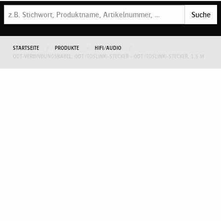
Suche
STARTSEITE
PRODUKTE
HIFI/AUDIO
ODT-VERBINDUNGSKABEL, ODT (TOSLINK)-STECKER - ODT (TOSLINK)-STECKER, 1,5 M