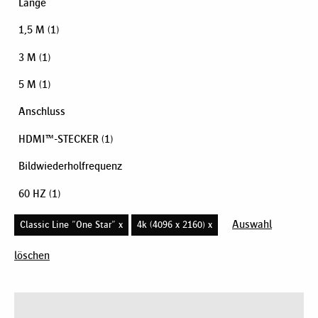
Länge
1,5 M
(1)
3 M
(1)
5 M
(1)
Anschluss
HDMI™-STECKER
(1)
Bildwiederholfrequenz
60 HZ
(1)
Auswahl
Classic Line "One Star" x
4k (4096 x 2160) x
löschen