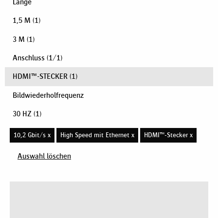
Länge
1,5 M
(1)
3 M
(1)
Anschluss
(
1
/
1
)
HDMI™-STECKER
(1)
Bildwiederholfrequenz
30 HZ
(1)
10,2 Gbit/s x
High Speed mit Ethernet x
HDMI™-Stecker x
Auswahl löschen