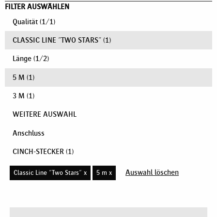
FILTER AUSWÄHLEN
Qualität
(
1
/
1
)
CLASSIC LINE "TWO STARS"
(1)
Länge
(
1
/
2
)
5 M
(1)
3 M
(1)
WEITERE AUSWAHL
Anschluss
CINCH-STECKER
(1)
Auswahl löschen
Classic Line "Two Stars" x
5 m x