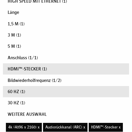
HIGH SPEED MIT ETHERNET
(1)
Länge
1,5 M
(1)
3 M
(1)
5 M
(1)
Anschluss
(
1
/
1
)
HDMI™-STECKER
(1)
Bildwiederholfrequenz
(
1
/
2
)
60 HZ
(1)
30 HZ
(1)
WEITERE AUSWAHL
4k (4096 x 2160) x
Audiorückkanal (ARC) x
HDMI™-Stecker x