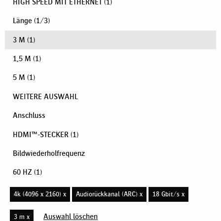
HIGH SPEED MIT ETHERNET
(1)
Länge
(
1
/
3
)
3 M
(1)
1,5 M
(1)
5 M
(1)
WEITERE AUSWAHL
Anschluss
HDMI™-STECKER
(1)
Bildwiederholfrequenz
60 HZ
(1)
4k (4096 x 2160) x
Audiorückkanal (ARC) x
18 Gbit/s x
Auswahl löschen
3 m x