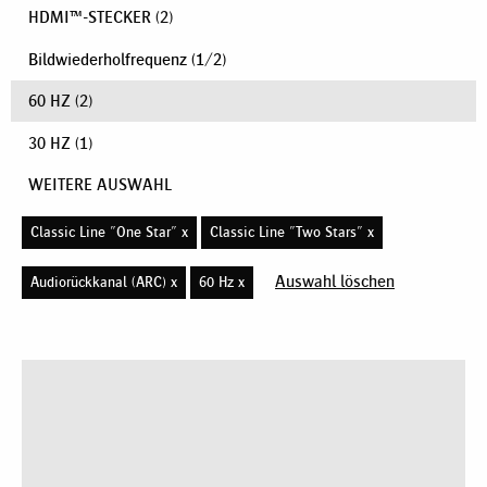
HDMI™-STECKER
(2)
Bildwiederholfrequenz
(
1
/
2
)
60 HZ
(2)
30 HZ
(1)
WEITERE AUSWAHL
Classic Line "One Star" x
Classic Line "Two Stars" x
Auswahl löschen
Audiorückkanal (ARC) x
60 Hz x