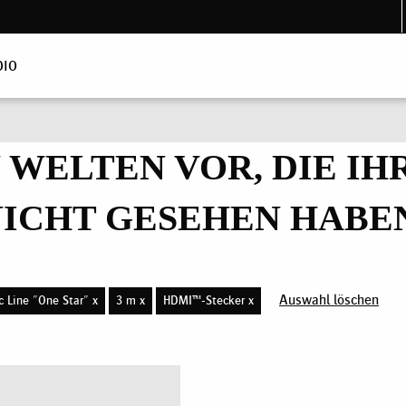
DIO
N WELTEN VOR, DIE I
ICHT GESEHEN HABE
Auswahl löschen
c Line "One Star" x
3 m x
HDMI™-Stecker x