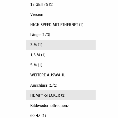
18 GBIT/S
(1)
Version
HIGH SPEED MIT ETHERNET
(1)
Länge
(
1
/
3
)
3 M
(1)
1,5 M
(1)
5 M
(1)
WEITERE AUSWAHL
Anschluss
(
1
/
1
)
HDMI™-STECKER
(1)
Bildwiederholfrequenz
60 HZ
(1)