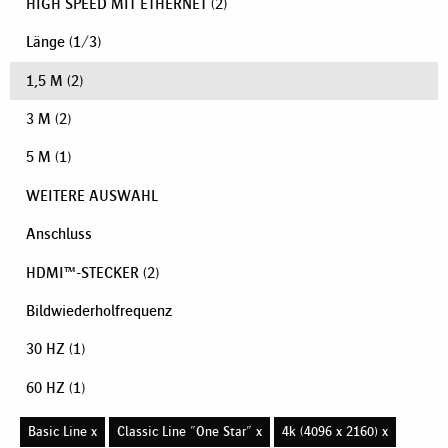
HIGH SPEED MIT ETHERNET
(2)
Länge
(
1
/
3
)
1,5 M
(2)
3 M
(2)
5 M
(1)
WEITERE AUSWAHL
Anschluss
HDMI™-STECKER
(2)
Bildwiederholfrequenz
30 HZ
(1)
60 HZ
(1)
Basic Line x
Classic Line "One Star" x
4k (4096 x 2160) x