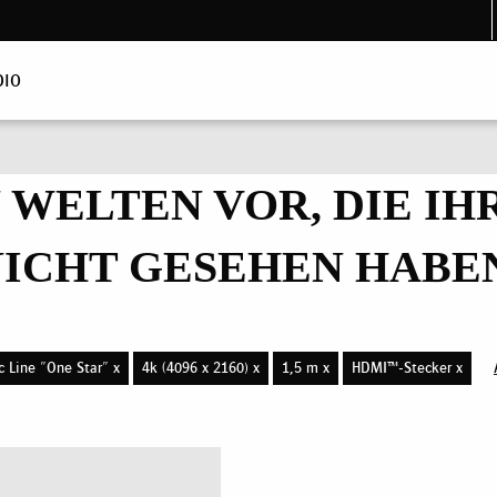
DIO
N WELTEN VOR, DIE I
ICHT GESEHEN HABE
c Line "One Star" x
4k (4096 x 2160) x
1,5 m x
HDMI™-Stecker x