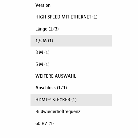
Version
HIGH SPEED MIT ETHERNET
(1)
Länge
(
1
/
3
)
1,5 M
(1)
3 M
(1)
5 M
(1)
WEITERE AUSWAHL
Anschluss
(
1
/
1
)
HDMI™-STECKER
(1)
Bildwiederholfrequenz
60 HZ
(1)