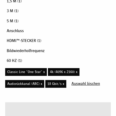
1,5 M
(1)
3 M
(1)
5 M
(1)
Anschluss
HDMI™-STECKER
(1)
Bildwiederholfrequenz
60 HZ
(1)
Classic Line "One Star" x
4k (4096 x 2160) x
Auswahl löschen
Audiorückkanal (ARC) x
18 Gbit/s x