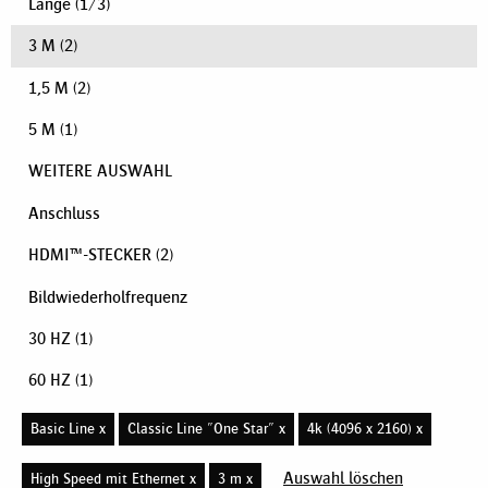
Länge
(
1
/
3
)
3 M
(2)
1,5 M
(2)
5 M
(1)
WEITERE AUSWAHL
Anschluss
HDMI™-STECKER
(2)
Bildwiederholfrequenz
30 HZ
(1)
60 HZ
(1)
Basic Line x
Classic Line "One Star" x
4k (4096 x 2160) x
Auswahl löschen
High Speed mit Ethernet x
3 m x