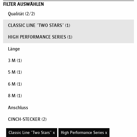
FILTER AUSWÄHLEN
Qualität
(
2
/
2
)
CLASSIC LINE "TWO STARS"
(1)
HIGH PERFORMANCE SERIES
(1)
Länge
3 M
(1)
5 M
(1)
6 M
(1)
8 M
(1)
Anschluss
CINCH-STECKER
(2)
Classic Line "Two Stars" x
High Performance Series x