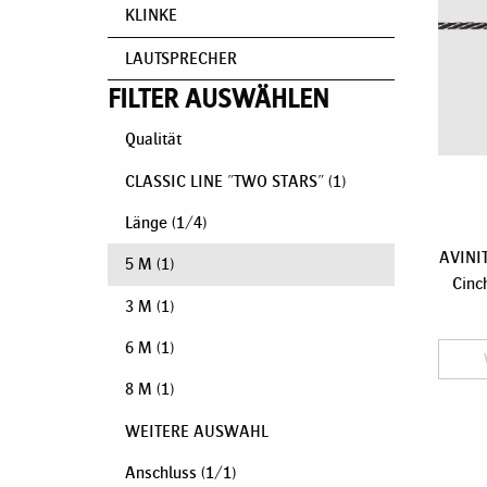
KLINKE
LAUTSPRECHER
FILTER AUSWÄHLEN
Qualität
CLASSIC LINE "TWO STARS"
(1)
Länge
(
1
/
4
)
AVINIT
5 M
(1)
Cinc
3 M
(1)
6 M
(1)
8 M
(1)
WEITERE AUSWAHL
Anschluss
(
1
/
1
)