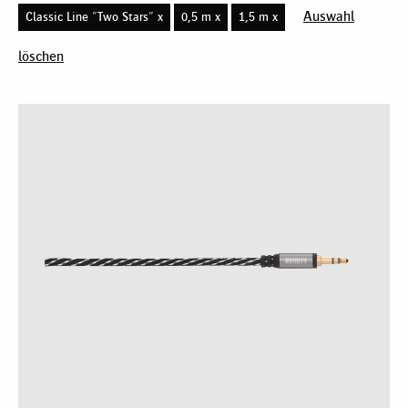
Auswahl
Classic Line "Two Stars" x
0,5 m x
1,5 m x
löschen