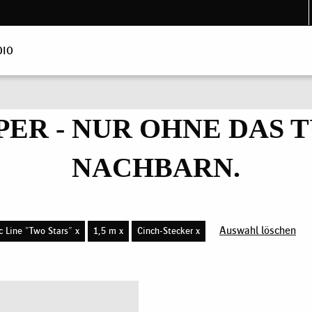
DIO
PER - NUR OHNE DAS
NACHBARN.
Auswahl löschen
c Line "Two Stars" x
1,5 m x
Cinch-Stecker x