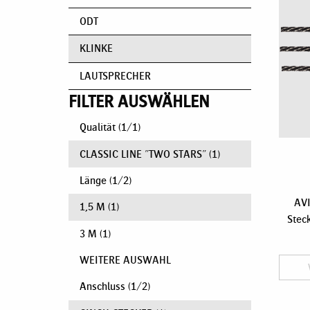
ODT
KLINKE
LAUTSPRECHER
FILTER AUSWÄHLEN
Qualität
(
1
/
1
)
CLASSIC LINE "TWO STARS"
(1)
Länge
(
1
/
2
)
AVI
1,5 M
(1)
Stec
3 M
(1)
WEITERE AUSWAHL
Anschluss
(
1
/
2
)