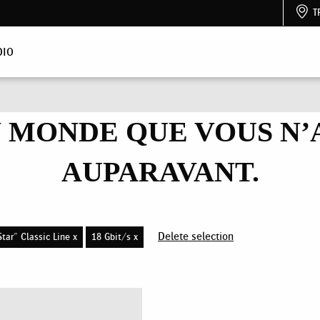
T
DIO
 MONDE QUE VOUS N’A
AUPARAVANT.
Delete selection
tar" Classic Line x
18 Gbit/s x