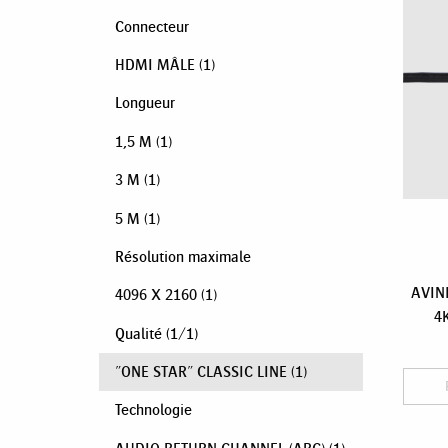
Connecteur
HDMI MÂLE
(1)
Longueur
1,5 M
(1)
3 M
(1)
5 M
(1)
Résolution maximale
AVINI
4096 X 2160
(1)
4K
Qualité
(
1
/
1
)
"ONE STAR" CLASSIC LINE
(1)
Technologie