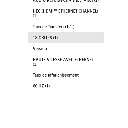
AUDIO RETURN CHANNEL (ARC)
(1)
HEC (HDMI™ ETHERNET CHANNEL)
(1)
Taux de Transfert
(
1
/
1
)
18 GBIT/S
(1)
Version
HAUTE VITESSE AVEC ETHERNET
(1)
Taux de rafraichissement
60 HZ
(1)