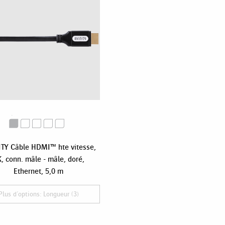
TY Câble HDMI™ hte vitesse,
, conn. mâle - mâle, doré,
Ethernet, 5,0 m
Plus d'options: Longueur (3)