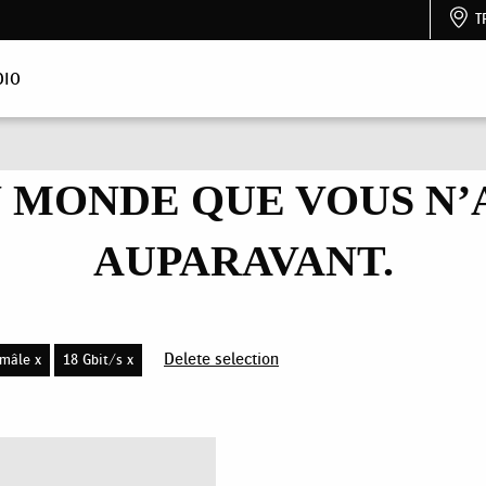
T
DIO
 MONDE QUE VOUS N’A
AUPARAVANT.
Delete selection
mâle x
18 Gbit/s x