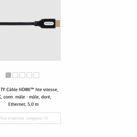
TY Câble HDMI™ hte vitesse,
, conn. mâle - mâle, doré,
Ethernet, 5,0 m
Plus d'options: Longueur (3)