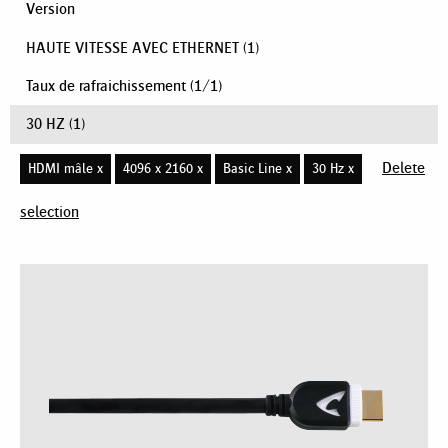
Version
HAUTE VITESSE AVEC ETHERNET
(1)
Taux de rafraichissement
(
1
/
1
)
30 HZ
(1)
Delete
HDMI mâle x
4096 x 2160 x
Basic Line x
30 Hz x
selection