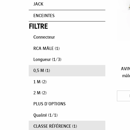
JACK
ENCEINTES
FILTRE
Connecteur
RCA MÂLE
(1)
Longueur
(
1
/
3
)
AVIN
0,5 M
(1)
mâle
1 M
(2)
2 M
(2)
PLUS D'OPTIONS
Qualité
(
1
/
1
)
CLASSE RÉFÉRENCE
(1)