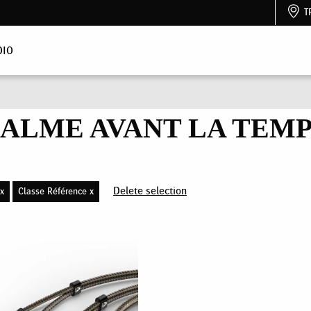
T
DIO
CALME AVANT LA TEMP
Delete selection
x
Classe Référence x